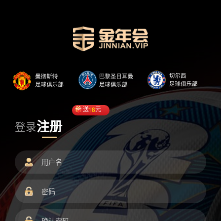
送
18
元
注册
登录