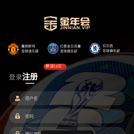
送
18
元
注册
登录