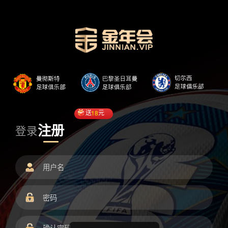
送
18
元
注册
登录