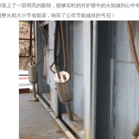
操装上了一双明亮的眼睛，能够实时的对炉膛中的火焰做到心中
调整火焰大小节省能源，响应了公司节能减排的号召！