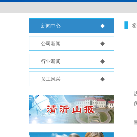
◆
您
新闻中心
◆
公司新闻
◆
行业新闻
◆
员工风采