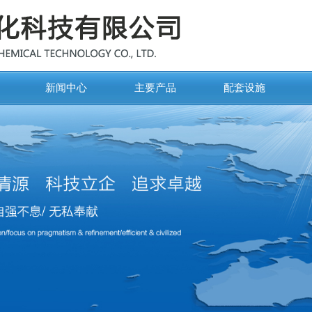
新闻中心
主要产品
配套设施